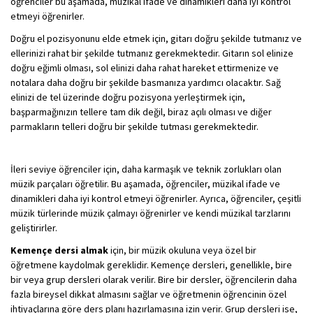
öğrenciler bu aşamada, müzikal ifade ve dinamikleri daha iyi kontrol
etmeyi öğrenirler.
Doğru el pozisyonunu elde etmek için, gitarı doğru şekilde tutmanız ve
ellerinizi rahat bir şekilde tutmanız gerekmektedir. Gitarın sol elinize
doğru eğimli olması, sol elinizi daha rahat hareket ettirmenize ve
notalara daha doğru bir şekilde basmanıza yardımcı olacaktır. Sağ
elinizi de tel üzerinde doğru pozisyona yerleştirmek için,
başparmağınızın tellere tam dik değil, biraz açılı olması ve diğer
parmakların telleri doğru bir şekilde tutması gerekmektedir.
İleri seviye öğrenciler için, daha karmaşık ve teknik zorlukları olan
müzik parçaları öğretilir. Bu aşamada, öğrenciler, müzikal ifade ve
dinamikleri daha iyi kontrol etmeyi öğrenirler. Ayrıca, öğrenciler, çeşitli
müzik türlerinde müzik çalmayı öğrenirler ve kendi müzikal tarzlarını
geliştirirler.
Kemençe dersi almak
için, bir müzik okuluna veya özel bir
öğretmene kaydolmak gereklidir. Kemençe dersleri, genellikle, bire
bir veya grup dersleri olarak verilir. Bire bir dersler, öğrencilerin daha
fazla bireysel dikkat almasını sağlar ve öğretmenin öğrencinin özel
ihtiyaçlarına göre ders planı hazırlamasına izin verir. Grup dersleri ise,