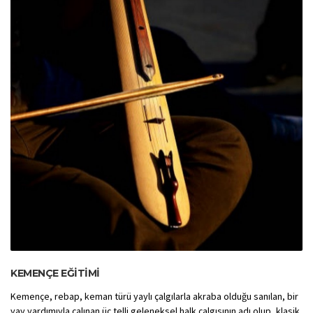
KEMENÇE EĞITIMI
Kemençe, rebap, keman türü yaylı çalgılarla akraba olduğu sanılan, bir
yay yardımıyla çalınan üç telli geleneksel halk çalgısının adı olup, klasik