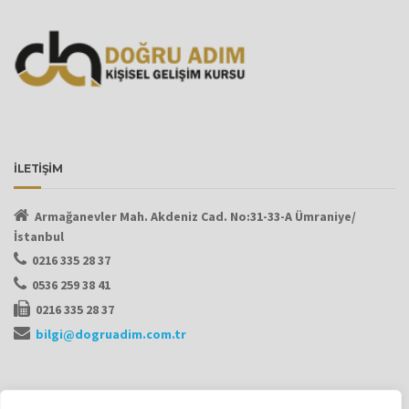
İLETİŞİM
Armağanevler Mah. Akdeniz Cad.
No:31-33-A Ümraniye/
İstanbul
0216 335 28 37
0536 259 38 41
0216 335 28 37
bilgi@dogruadim.com.tr