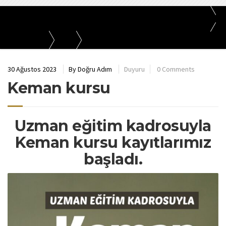
Doğru Adım - Ümraniye, Kurs, Eğitim, Bağlama, Gitar, Halk Oyunları, Matematik,
İngilizce
Bizden Haberler
Duyuru
Keman kursu
30 Ağustos 2023
By
Doğru Adım
Duyuru
0 Comments
Keman kursu
Uzman eğitim kadrosuyla
Keman kursu kayıtlarımız
başladı.